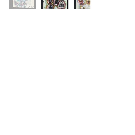
CHEMIN.S DE TRAVERSE
© Matthieu Péronnet, 2019
mentions légales
>
CONTACT
envoyer un email
>
autres informations de contact
>
INSCRIPTION
s'inscrire à ma liste de diffusion >
se désinscrire >