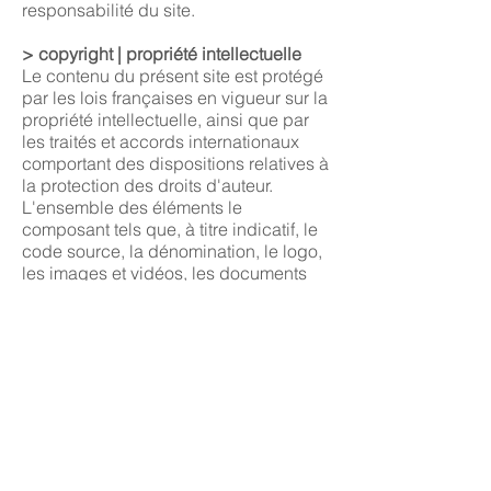
responsabilité du site.
> copyright | propriété intellectuelle
Le contenu du présent site est protégé
par les lois françaises en vigueur sur la
propriété intellectuelle, ainsi que par
les traités et accords internationaux
comportant des dispositions relatives à
la protection des droits d'auteur.
L'ensemble des éléments le
composant tels que, à titre indicatif, le
code source, la dénomination, le logo,
les images et vidéos, les documents
téléchargeables et tout autre texte ou
document sont la propriété exclusive
du présent site. A cet effet, il vous est
interdit de reproduire sous quelque
forme que ce soit, en totalité ou
partiellement, de télécharger, de
vendre, de distribuer, de publier ou
encore de communiquer les éléments
composant le présent site, sauf