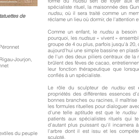
forme du
nudsu
sert de foyer aux e
spécialiste rituel, la maisonnée des Guna
nudsu
, où il sera traité comme un memb
tatuettes de
réclame un lieu où dormir, de l'attention et
Comme un enfant, le
nudsu
a besoin 
pourquoi, les
nudsus
« vivent » ensembl
groupe de 4 ou plus, parfois jusqu'à 20,
 Péronnet
aujourd'hui une simple bassine en plas
de l'un des deux piliers centraux de la
Rigau-Jourjon,
brûlent des fèves de cacao, entretiennent 
nnet
leur fonction thérapeutique que lorsqu
confiés à un spécialiste.
Le rôle du sculpteur de
nudsu
est 
propriétés des différentes essences d'a
bonnes branches ou racines, il maîtrise
les formules rituelles pour dialoguer ave
d'une telle aptitude est que le
nudsu
patients aux spécialistes rituels qui 
d'autant plus puissant qu'il incarnera à
l'arbre dont il est issu et les compé
textiles du peuple
sculpté.