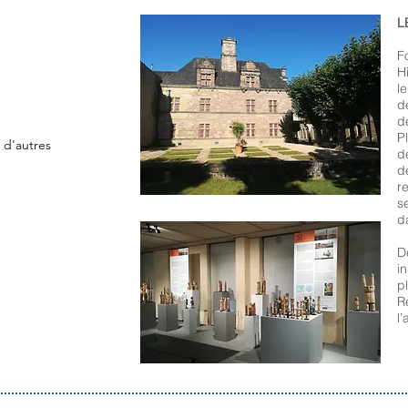
L
F
H
l
d
d
P
r d'autres
d
d
r
s
d
D
i
p
R
l