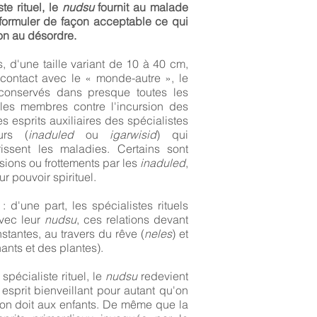
te rituel, le
nudsu
fournit au malade
formuler de façon acceptable ce qui
ion au désordre.
s, d'une taille variant de 10 à 40 cm,
 contact avec le « monde-autre », le
conservés dans presque toutes les
les membres contre l'incursion des
es esprits auxiliaires des spécialistes
urs (
inaduled
ou
igarwisid
) qui
issent les maladies. Certains sont
usions ou frottements par les
inaduled
,
r pouvoir spirituel.
 d'une part, les spécialistes rituels
avec leur
nudsu
, ces relations devant
stantes, au travers du rêve (
neles
) et
ants et des plantes).
 spécialiste rituel, le
nudsu
redevient
sprit bienveillant pour autant qu'on
 l'on doit aux enfants. De même que la