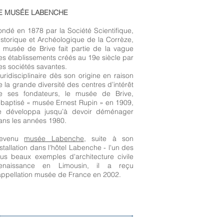
E MUSÉE LABENCHE
ondé en 1878 par la Société Scientifique,
istorique et Archéologique de la Corrèze,
e musée de Brive fait partie de la vague
es établissements créés au 19e siècle par
es sociétés savantes.
luridisciplinaire dès son origine en raison
e la grande diversité des centres d’intérêt
e ses fondateurs, le musée de Brive,
ebaptisé « musée Ernest Rupin » en 1909,
e développa jusqu’à devoir déménager
ans les années 1980.
evenu
musée Labenche
, suite à son
nstallation dans l'hôtel Labenche - l'un des
lus beaux exemples d'architecture civile
enaissance en Limousin, il a reçu
’appellation musée de France en 2002.