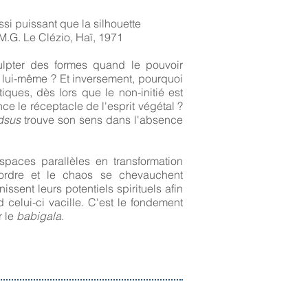
ssi puissant que la silhouette
.M.G. Le Clézio, Haï, 1971
lpter des formes quand le pouvoir
s lui-même ? Et inversement, pourquoi
iques, dès lors que le non-initié est
nce le réceptacle de l'esprit végétal ?
dsus
trouve son sens dans l'absence
paces parallèles en transformation
l'ordre et le chaos se chevauchent
nissent leurs potentiels spirituels afin
 celui-ci vacille. C'est le fondement
r le
babigala
.