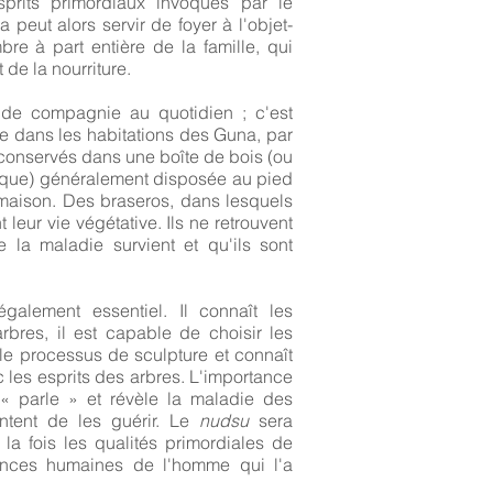
sprits primordiaux invoqués par le
 peut alors servir de foyer à l'objet-
re à part entière de la famille, qui
 de la nourriture.
de compagnie au quotidien ; c'est
e dans les habitations des Guna, par
 conservés dans une boîte de bois (ou
tique) généralement disposée au pied
 maison. Des braseros, dans lesquels
leur vie végétative. Ils ne retrouvent
e la maladie survient et qu'ils sont
également essentiel. Il connaît les
rbres, il est capable de choisir les
 le processus de sculpture et connaît
c les esprits des arbres. L'importance
« parle » et révèle la maladie des
tentent de les guérir. Le
nudsu
sera
 la fois les qualités primordiales de
tences humaines de l'homme qui l'a